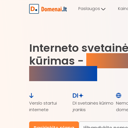
Paslaugos
Kain
Interneto svetain
kūrimas -
papras
kiekvienam!
Verslo startui
DI svetainės kūrimo
Nem
internete
įrankis
dome