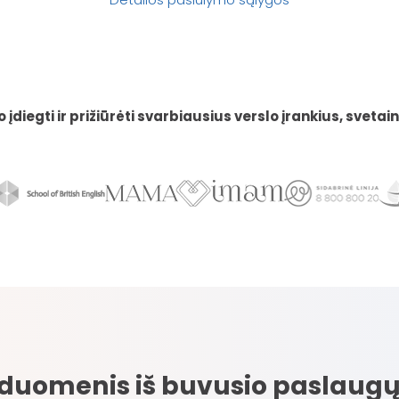
iegti ir prižiūrėti svarbiausius verslo įrankius, svetaines 
 duomenis iš buvusio paslaugų