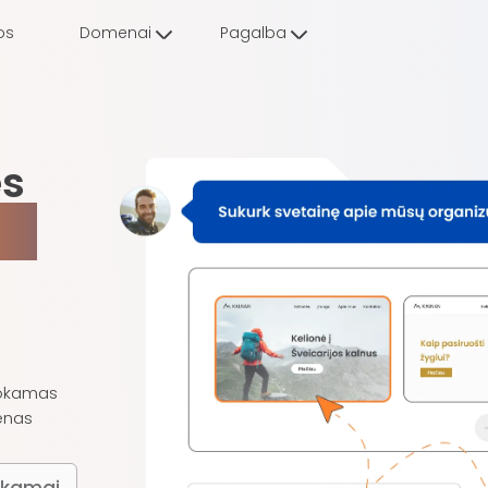
os
Domenai
Pagalba
ės
ta
okamas
nas