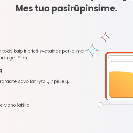
Mes tuo pasirūpinsime.
 tokie kaip ir prieš svetainės perkėlimą.
artų greičiau.
ą
rasite savo lankytojų ir pirkėjų.
nė vieno laiško.