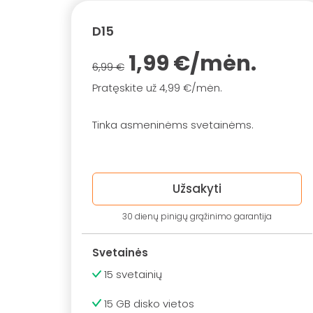
D15
1,99 €/mėn.
6,99 €
Pratęskite už 4,99 €/mėn.
Tinka asmeninėms svetainėms.
Užsakyti
30 dienų pinigų grąžinimo garantija
Svetainės
15 svetainių
15 GB disko vietos