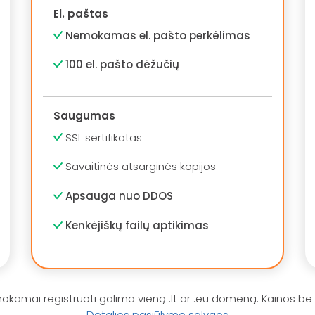
El. paštas
Nemokamas el. pašto perkėlimas
100 el. pašto dėžučių
Saugumas
SSL sertifikatas
Savaitinės atsarginės kopijos
Apsauga nuo DDOS
Kenkėjiškų failų aptikimas
kamai registruoti galima vieną .lt ar .eu domeną. Kainos be
Detalios pasiūlymo sąlygos