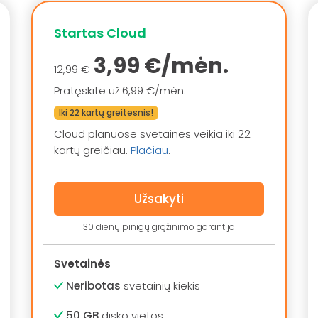
Startas Cloud
3,99 €/mėn.
12,99 €
Pratęskite už 6,99 €/mėn.
Iki 22 kartų greitesnis!
Cloud planuose svetainės veikia iki 22
kartų greičiau.
Plačiau
.
Užsakyti
30 dienų pinigų grąžinimo garantija
Svetainės
Neribotas
svetainių kiekis
50 GB
disko vietos