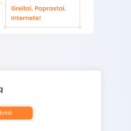
ą
krinti