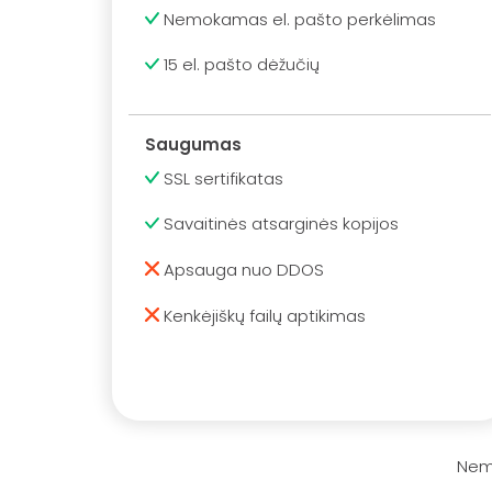
Nemokamas el. pašto perkėlimas
15 el. pašto dėžučių
Saugumas
SSL sertifikatas
Savaitinės atsarginės kopijos
Apsauga nuo DDOS
Kenkėjiškų failų aptikimas
Nemo