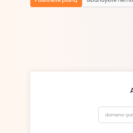
Pasirinkite planą
Išbandykite nem