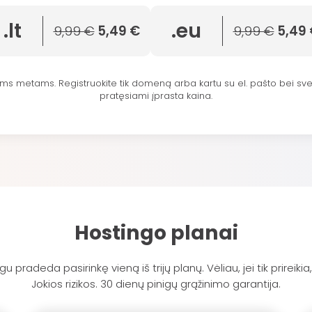
.lt
.eu
9,99 €
5,49 €
9,99 €
5,49 
 metams. Registruokite tik domeną arba kartu su el. pašto bei sve
pratęsiami įprasta kaina.
Hostingo planai
pradeda pasirinkę vieną iš trijų planų. Vėliau, jei tik prireikia,
Jokios rizikos. 30 dienų pinigų grąžinimo garantija.