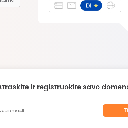
okamai
Atraskite ir registruokite savo domen
Ti