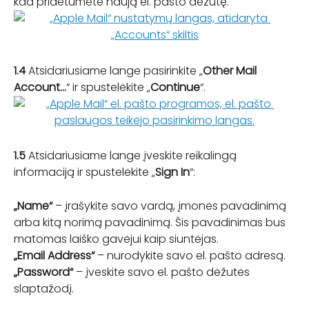
kad pridėtumėte naują el. pašto dėžutę.
1.4 
Atsidariusiame lange pasirinkite „
Other Mail 
Account…
“ ir spustelėkite „
Continue
“.
1.5
 Atsidariusiame lange įveskite reikalingą 
informaciją ir spustelėkite „
Sign In
“:
„Name“
 – įrašykite savo vardą, įmonės pavadinimą 
arba kitą norimą pavadinimą. Šis pavadinimas bus 
matomas laiško gavėjui kaip siuntėjas.
„Email Address“
 – nurodykite savo el. pašto adresą.
„Password“
 – įveskite savo el. pašto dėžutės 
slaptažodį.