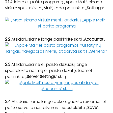
2.1 
Atidarę el. pašto programą „Apple Mail“, ekrano 
viršuje spustelėkite „
Mail
“, tada pasirinkite „
Settings
“.
2.2 
Atsidariusiame lange pasirinkite skiltį „
Accounts
“.
2.3 
Atsidariusiame el. pašto dėžučių lange 
spustelėkite norimą el. pašto dėžutę, tuomet 
pasirinkite „
Server Settings
“ skiltį.
2.4 
Atsidariusiame lange pakoreguokite reikiamus el. 
pašto serverio nustatymus ir spustelėkite „
Save
“.