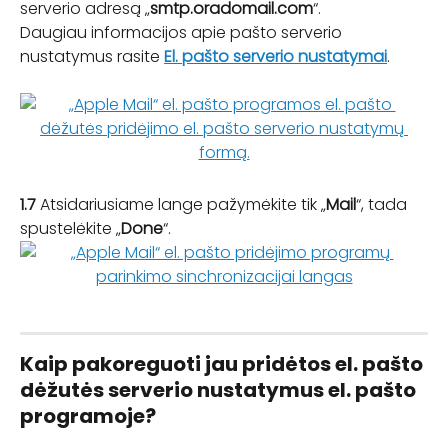
serverio adresą „
smtp.oradomail.com
“.
Daugiau informacijos apie pašto serverio 
nustatymus rasite 
El. pašto serverio nustatymai
.
1.7 
Atsidariusiame lange pažymėkite tik „
Mail
“, tada 
spustelėkite „
Done
“.
Kaip pakoreguoti jau pridėtos el. pašto 
dėžutės serverio nustatymus el. pašto 
programoje?