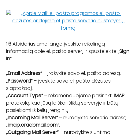
1.6 
Atsidariusiame lange įveskite reikalingą 
informaciją apie el. pašto serverį ir spustelėkite „
Sign 
In
“:
„Email Address“
 – įrašykite savo el. pašto adresą.
„Password“
 – įveskite savo el. pašto dėžutės 
slaptažodį.
„Account Type“
 – rekomenduojame pasirinkti 
IMAP
protokolą, kad jūsų laiškai išliktų serveryje ir būtų 
pasiekiami iš kelių įrenginių.
„Incoming Mail Server“
 – nurodykite serverio adresą 
„
imap.oradomail.com
“.
„Outgoing Mail Server“
 – nurodykite siuntimo 