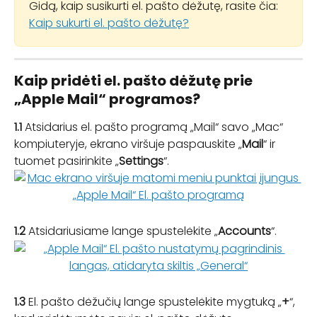
Gidą, kaip susikurti el. pašto dėžutę, rasite čia: 
Kaip sukurti el. pašto dėžutę?
Kaip pridėti el. pašto dėžutę prie 
„Apple Mail“ programos?
1.1
 Atsidarius el. pašto programą „Mail“ savo „Mac“ 
kompiuteryje, ekrano viršuje paspauskite „
Mail
“ ir 
tuomet pasirinkite „
Settings
“.
1.2 
Atsidariusiame lange spustelėkite „
Accounts
“.
1.3
 El. pašto dėžučių lange spustelėkite mygtuką „
+
“, 