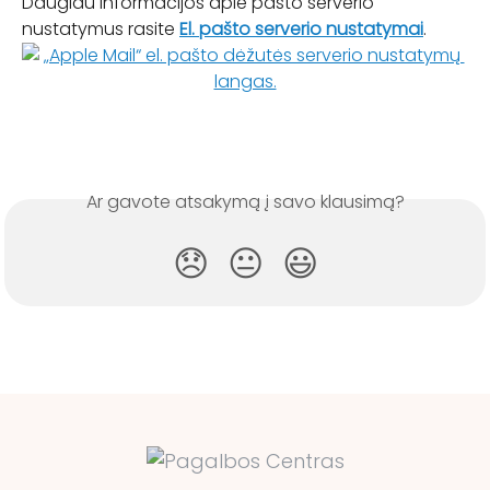
Daugiau informacijos apie pašto serverio 
nustatymus rasite 
El. pašto serverio nustatymai
.
Ar gavote atsakymą į savo klausimą?
😞
😐
😃