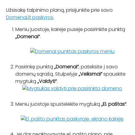
Užsisakę talpinimo planą, prisijunkite prie savo 
Domenai.lt paskyros
.
Meniu juostoje, kairėje pusėje pasirinkite punktą 
„Domenai“
.
Pasirinkę punktą 
„Domenai“
, pateksite į savo 
domenų sąrašą. Stulpelyje 
„Veiksmai“
 spauskite 
mygtuką 
„Valdyti“
.
Meniu juostoje spustelėkite mygtuką 
„El. paštas“
.
Jei dar neaktyvavote el. pašto plano, prie 