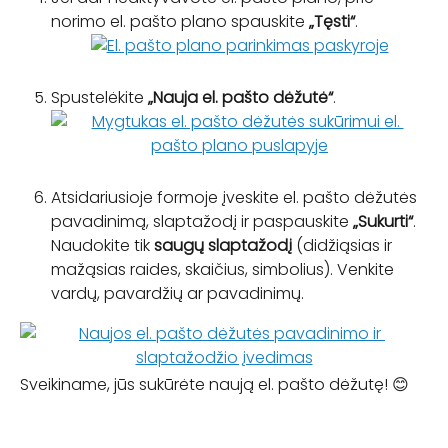
norimo el. pašto plano spauskite 
„Tęsti“
.
Spustelėkite 
„Nauja el. pašto dėžutė“
.
Atsidariusioje formoje įveskite el. pašto dėžutės 
pavadinimą, slaptažodį ir paspauskite 
„Sukurti“
.
Naudokite tik 
saugų slaptažodį
 (didžiąsias ir 
mažąsias raides, skaičius, simbolius). Venkite 
vardų, pavardžių ar pavadinimų.
Sveikiname, jūs sukūrėte naują el. pašto dėžutę! 😊