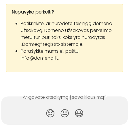
Nepavyko perkelti?
Patikrinkite, ar nurodėte teisingą domeno 
užsakovą. Domeno užsakovas perkėlimo 
metu turi būti toks, koks yra nurodytas 
„Domreg“ registro sistemoje.
Parašykite mums el. paštu 
info@domenai
.
lt.
Ar gavote atsakymą į savo klausimą?
😞
😐
😃