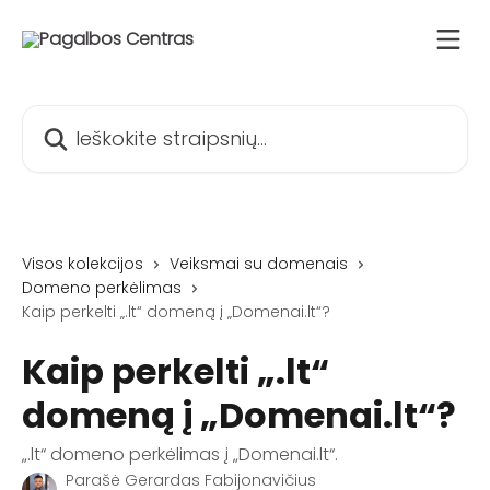
Pereiti prie pagrindinio turinio
Ieškokite straipsnių...
Visos kolekcijos
Veiksmai su domenais
Domeno perkėlimas
Kaip perkelti „.lt“ domeną į „Domenai.lt“?
Kaip perkelti „.lt“
domeną į „Domenai.lt“?
„.lt“ domeno perkėlimas į „Domenai.lt“.
Parašė
Gerardas Fabijonavičius