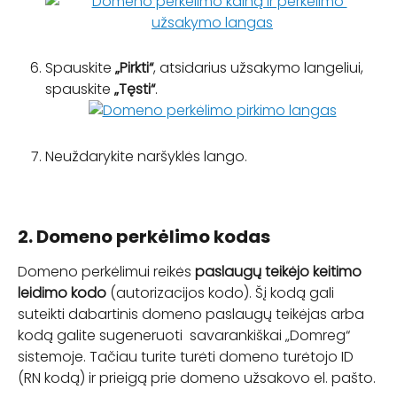
Spauskite 
„Pirkti“
, atsidarius užsakymo langeliui, 
spauskite 
„Tęsti“
.
Neuždarykite naršyklės lango.
2. Domeno perkėlimo kodas
Domeno perkėlimui reikės 
paslaugų teikėjo keitimo 
leidimo kodo 
(autorizacijos kodo). Šį kodą gali 
suteikti dabartinis domeno paslaugų teikėjas arba 
kodą galite sugeneruoti  savarankiškai „Domreg“ 
sistemoje. Tačiau turite turėti domeno turėtojo ID 
(RN kodą) ir prieigą prie domeno užsakovo el. pašto.