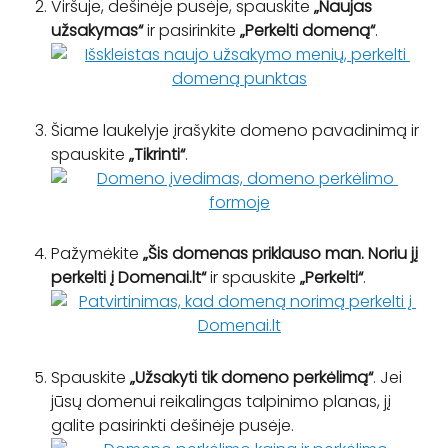
Viršuje, dešinėje pusėje, spauskite
 „Naujas 
užsakymas“
 ir pasirinkite 
„Perkelti domeną“
.
Šiame laukelyje įrašykite domeno pavadinimą ir 
spauskite 
„Tikrinti“
.
Pažymėkite 
„Šis domenas priklauso man. Noriu jį 
perkelti į Domenai.lt“
 ir spauskite 
„Perkelti“
.
Spauskite 
„Užsakyti tik domeno perkėlimą“
. Jei 
jūsų domenui reikalingas talpinimo planas, jį 
galite pasirinkti dešinėje pusėje.