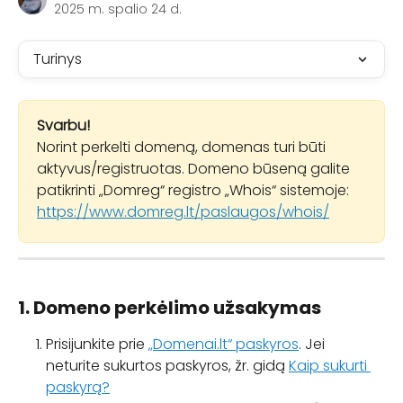
2025 m. spalio 24 d.
Turinys
Svarbu!
Norint perkelti domeną, domenas turi būti 
aktyvus/registruotas. Domeno būseną galite 
patikrinti „Domreg“ registro „Whois“ sistemoje:
https://www.domreg.lt/paslaugos/whois/
1. Domeno perkėlimo užsakymas
Prisijunkite prie 
„Domenai.lt“ paskyros
. Jei 
neturite sukurtos paskyros, žr. gidą 
Kaip sukurti 
paskyrą?