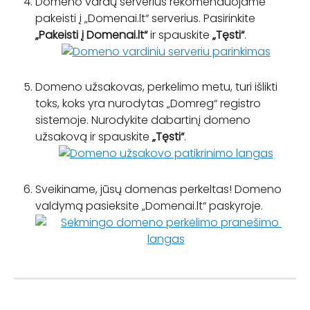
Domeno vardų serverius rekomenduojame 
pakeisti į „Domenai.lt“ serverius. Pasirinkite 
„Pakeisti į Domenai.lt“
 ir spauskite 
„Tęsti“
.
Domeno užsakovas, perkėlimo metu, turi išlikti 
toks, koks yra nurodytas „Domreg“ registro 
sistemoje. Nurodykite dabartinį domeno 
užsakovą ir spauskite 
„Tęsti“
.
Sveikiname, jūsų domenas perkeltas! Domeno 
valdymą pasieksite „Domenai.lt“ paskyroje.