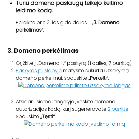
Turiu domeno paslaugų teikėjo keitimo 
leidimo kodą.
Pereikite prie 3-ios gido dalies - 
„3. Domeno 
perkėlimas“
.
 3. Domeno perkėlimas
Grįžkite į „Domenai.lt“ paskyrą (1 dalies, 7 punktą).
Paskyros puslapyje
 matysite sukurtą užsakymą 
domeno perkėlimui, spauskite 
„Perkelti“
.
Atsidariusiame langelyje įveskite domeno 
autorizacijos kodą, kurį sugeneravote 
2 punkte
. 
Spauskite 
„Tęsti“
.