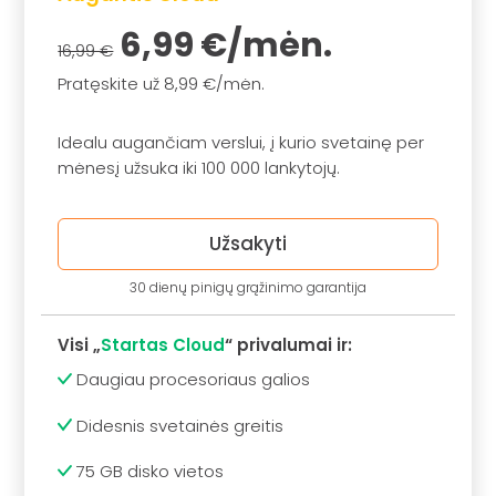
6,99 €/mėn.
16,99 €
Pratęskite už 8,99 €/mėn.
Idealu augančiam verslui, į kurio svetainę per
mėnesį užsuka iki 100 000 lankytojų.
Užsakyti
30 dienų pinigų grąžinimo garantija
Visi „
Startas Cloud
“ privalumai ir:
Daugiau procesoriaus galios
Didesnis svetainės greitis
75 GB disko vietos