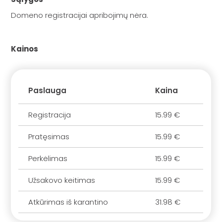
Domeno registracijai apribojimų nėra.
Kainos
Paslauga
Kaina
Registracija
15.99 €
Pratęsimas
15.99 €
Perkėlimas
15.99 €
Užsakovo keitimas
15.99 €
Atkūrimas iš karantino
31.98 €