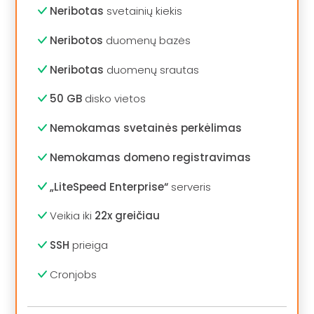
Neribotas
svetainių kiekis
Neribotos
duomenų bazės
Neribotas
duomenų srautas
50 GB
disko vietos
Nemokamas svetainės perkėlimas
Nemokamas domeno registravimas
„LiteSpeed Enterprise“
serveris
Veikia iki
22x greičiau
SSH
prieiga
Cronjobs