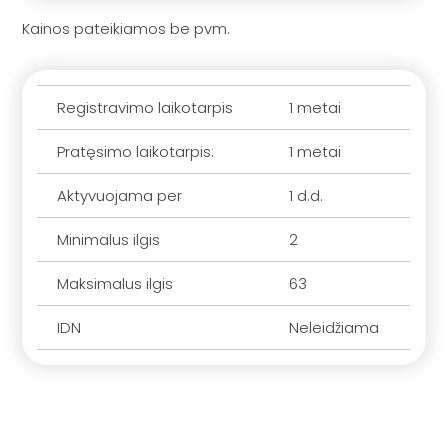
Kainos pateikiamos be pvm.
Registravimo laikotarpis
1 metai
Pratęsimo laikotarpis:
1 metai
Aktyvuojama per
1 d.d.
Minimalus ilgis
2
Maksimalus ilgis
63
IDN
Neleidžiama