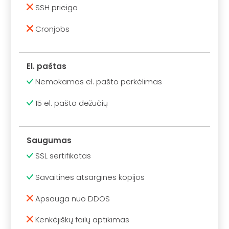
SSH prieiga
Cronjobs
El. paštas
Nemokamas el. pašto perkėlimas
15 el. pašto dėžučių
Saugumas
SSL sertifikatas
Savaitinės atsarginės kopijos
Apsauga nuo DDOS
Kenkėjiškų failų aptikimas