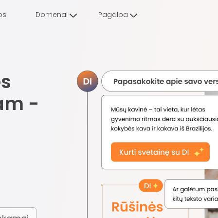
os
Domenai
Pagalba
ės
am -