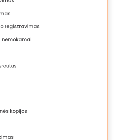
avimas
nimas
 registravimas
ių nemokamai
rautas
nės kopijos
ikimas