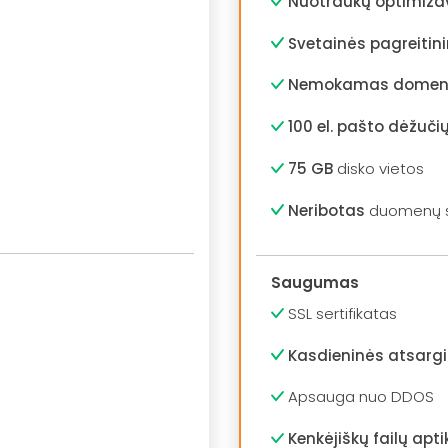
Nuotraukų optimiz
Svetainės pagreiti
Nemokamas domeno
100 el. pašto dėžuč
75 GB
disko vietos
Neribotas
duomenų s
Saugumas
SSL sertifikatas
Kasdieninės atsargi
Apsauga nuo DDOS
Kenkėjiškų failų apt