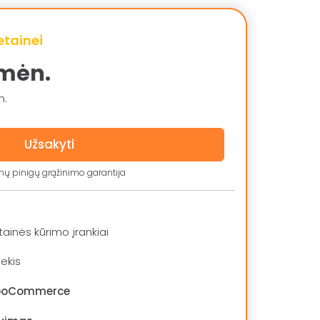
etainei
mėn.
n.
Užsakyti
nų pinigų grąžinimo garantija
tainės kūrimo įrankiai
iekis
WooCommerce