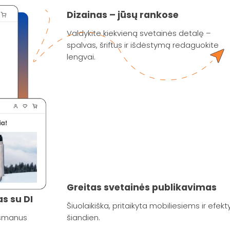
Dizainas – jūsų rankose
Valdykite kiekvieną svetainės detalę –
spalvas, šriftus ir išdėstymą redaguokite
lengvai.
Greitas svetainės publikavimas
s su DI
Šiuolaikiška, pritaikyta mobiliesiems ir efek
 išmanus
šiandien.