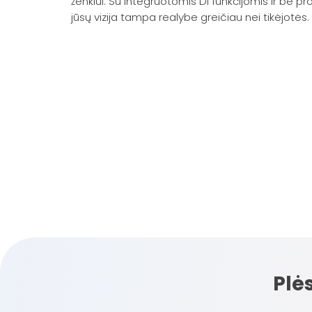
ženklui. Su integruotomis DI funkcijomis ir be 
jūsų vizija tampa realybe greičiau nei tikėjotės.
Plė