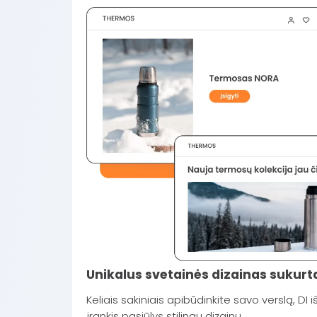
Unikalus svetainės dizainas sukurta
Keliais sakiniais apibūdinkite savo verslą, DI
įrankis pasiūlys stilingų dizainų.