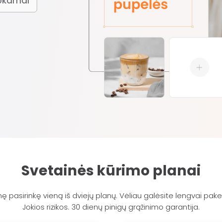
okamai
Svetainės kūrimo planai
nę pasirinkę vieną iš dviejų planų. Vėliau galėsite lengvai pakei
Jokios rizikos. 30 dienų pinigų grąžinimo garantija.