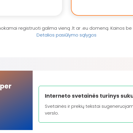
kamai registruoti galima vieną .lt ar .eu domeną. Kainos be
Detalios pasiūlymo sąlygos
 per
Interneto svetainės turinys su
Svetainės ir prekių tekstai sugeneruojami 
verslo.