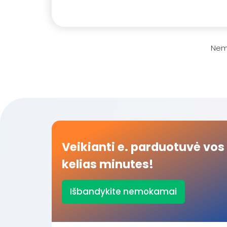
Nemo
Veikianti e. parduotuvė vos
kelias minutes!
Išbandykite nemokamai