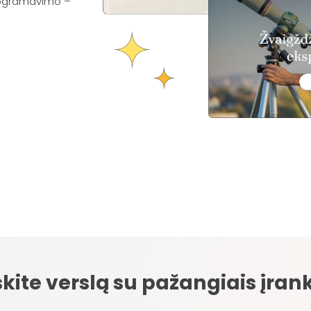
programavimo –
skite verslą su pažangiais įrank