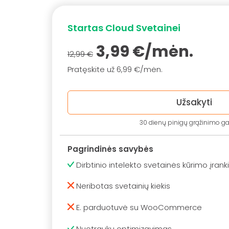
Startas Cloud Svetainei
3,99 €/mėn.
12,99 €
Pratęskite už 6,99 €/mėn.
Užsakyti
30 dienų pinigų grąžinimo ga
Pagrindinės savybės
Dirbtinio intelekto svetainės kūrimo įranki
Neribotas svetainių kiekis
E. parduotuvė su WooCommerce
Nuotraukų optimizavimas