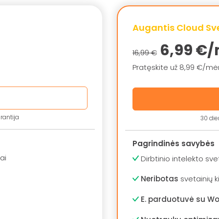
Augantis Cloud Sv
6,99 €/
16,99 €
Pratęskite už 8,99 €/mė
rantija
30 die
Pagrindinės savybės
ai
Dirbtinio intelekto sve
Neribotas
svetainių k
E. parduotuvė su 