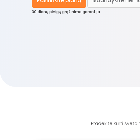
Pasirinkite planą
Išbandykite nem
30 dienų pinigų grąžinimo garantija
Pradėkite kurti svetai