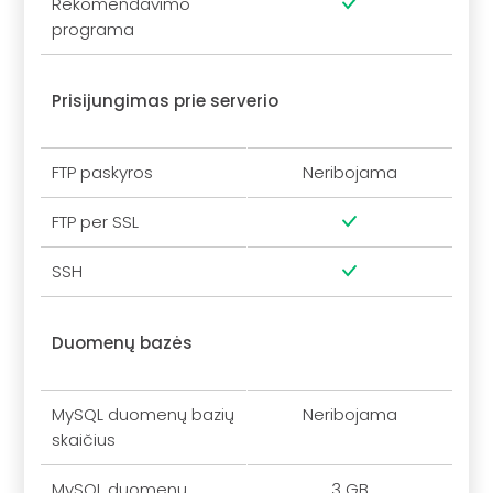
Rekomendavimo
programa
Prisijungimas prie serverio
FTP paskyros
Neribojama
FTP per SSL
SSH
Duomenų bazės
MySQL duomenų bazių
Neribojama
skaičius
MySQL duomenų
3 GB