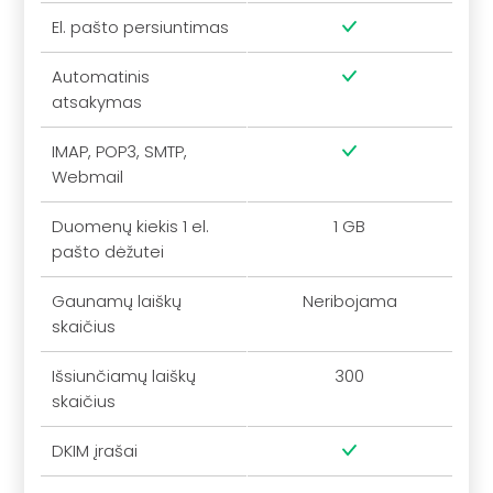
El. pašto persiuntimas
Automatinis
atsakymas
IMAP, POP3, SMTP,
Webmail
Duomenų kiekis 1 el.
1 GB
pašto dėžutei
Gaunamų laiškų
Neribojama
skaičius
Išsiunčiamų laiškų
300
skaičius
DKIM įrašai