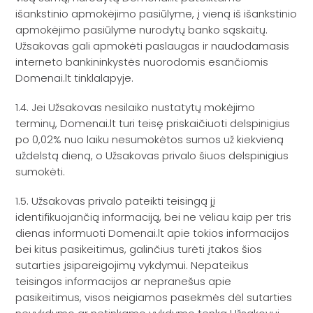
išankstinio apmokėjimo pasiūlyme, į vieną iš išankstinio
apmokėjimo pasiūlyme nurodytų banko sąskaitų.
Užsakovas gali apmokėti paslaugas ir naudodamasis
interneto bankininkystės nuorodomis esančiomis
Domenai.lt tinklalapyje.
1.4. Jei Užsakovas nesilaiko nustatytų mokėjimo
terminų, Domenai.lt turi teisę priskaičiuoti delspinigius
po 0,02% nuo laiku nesumokėtos sumos už kiekvieną
uždelstą dieną, o Užsakovas privalo šiuos delspinigius
sumokėti.
1.5. Užsakovas privalo pateikti teisingą jį
identifikuojančią informaciją, bei ne vėliau kaip per tris
dienas informuoti Domenai.lt apie tokios informacijos
bei kitus pasikeitimus, galinčius turėti įtakos šios
sutarties įsipareigojimų vykdymui. Nepateikus
teisingos informacijos ar nepranešus apie
pasikeitimus, visos neigiamos pasekmės dėl sutarties