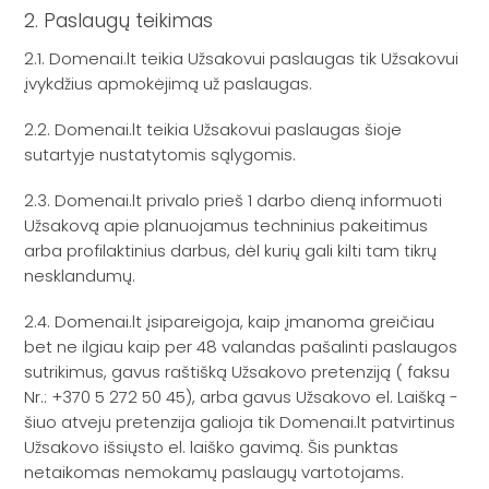
2. Paslaugų teikimas
2.1. Domenai.lt teikia Užsakovui paslaugas tik Užsakovui
įvykdžius apmokėjimą už paslaugas.
2.2. Domenai.lt teikia Užsakovui paslaugas šioje
sutartyje nustatytomis sąlygomis.
2.3. Domenai.lt privalo prieš 1 darbo dieną informuoti
Užsakovą apie planuojamus techninius pakeitimus
arba profilaktinius darbus, dėl kurių gali kilti tam tikrų
nesklandumų.
2.4. Domenai.lt įsipareigoja, kaip įmanoma greičiau
bet ne ilgiau kaip per 48 valandas pašalinti paslaugos
sutrikimus, gavus raštišką Užsakovo pretenziją ( faksu
Nr.: +370 5 272 50 45), arba gavus Užsakovo el. Laišką -
šiuo atveju pretenzija galioja tik Domenai.lt patvirtinus
Užsakovo išsiųsto el. laiško gavimą. Šis punktas
netaikomas nemokamų paslaugų vartotojams.