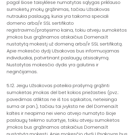
pagal šiose taisyklėse numatytas sąlygas priklauso
sumokėtų įmokų grąžinimas, tačiau Užsakovas
nutraukia paslaugą, kuriai yra taikoma speciali
domeno arba/ir SSL sertifikato
registravimo/pratęsimo kaina, tokiu atveju sumokėtos
įmokos bus grąžinamos atskaičius Domenai.lt
nustatytą mokestį už domeną arba/ir SSL sertifikatą.
Apie mokesčio dydį Užsakovas bus informuojamas
individualiai, patvirtinant paslaugų atsisakymą.
Nustatytas mokesčio dydis yra galutinis ir
neginčijamas.
5.12. Jeigu Užsakovas pateikia prašymą grąžinti
sumokėtas įmokas dėl bet kokios priežasties (pvz.:
pavedimas atliktas ne iš tos sąskaitos, neteisinga
suma ar pan.), tačiau tai įvyksta ne dėl Domenai.lt
kaltės ir neapima nei vieno atvejo numatyto šioje
paslaugų teikimo sutartyje, tokiu atveju sumokėtos
įmokos bus grąžinamos atskaičius Domenai.lt
nustatytą mokestį. Apie mokesčio dydį Užsakovas bus