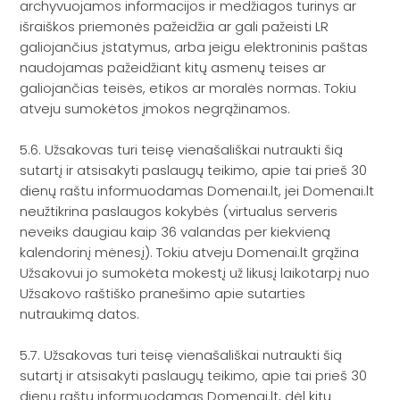
archyvuojamos informacijos ir medžiagos turinys ar
išraiškos priemonės pažeidžia ar gali pažeisti LR
galiojančius įstatymus, arba jeigu elektroninis paštas
naudojamas pažeidžiant kitų asmenų teises ar
galiojančias teisės, etikos ar moralės normas. Tokiu
atveju sumokėtos įmokos negrąžinamos.
5.6. Užsakovas turi teisę vienašališkai nutraukti šią
sutartį ir atsisakyti paslaugų teikimo, apie tai prieš 30
dienų raštu informuodamas Domenai.lt, jei Domenai.lt
neužtikrina paslaugos kokybės (virtualus serveris
neveiks daugiau kaip 36 valandas per kiekvieną
kalendorinį mėnesį). Tokiu atveju Domenai.lt grąžina
Užsakovui jo sumokėta mokestį už likusį laikotarpį nuo
Užsakovo raštiško pranešimo apie sutarties
nutraukimą datos.
5.7. Užsakovas turi teisę vienašališkai nutraukti šią
sutartį ir atsisakyti paslaugų teikimo, apie tai prieš 30
dienų raštu informuodamas Domenai.lt, dėl kitų