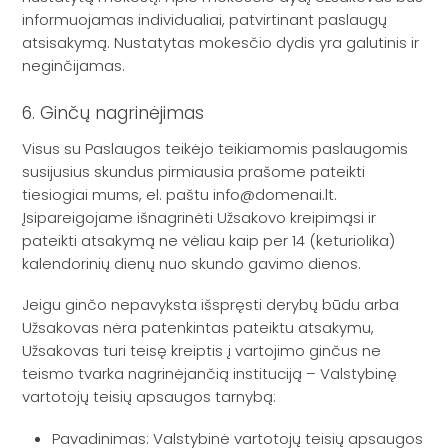
informuojamas individualiai, patvirtinant paslaugų
atsisakymą. Nustatytas mokesčio dydis yra galutinis ir
neginčijamas.
6. Ginčų nagrinėjimas
Visus su Paslaugos teikėjo teikiamomis paslaugomis
susijusius skundus pirmiausia prašome pateikti
tiesiogiai mums, el. paštu info@domenai.lt.
Įsipareigojame išnagrinėti Užsakovo kreipimąsi ir
pateikti atsakymą ne vėliau kaip per 14 (keturiolika)
kalendorinių dienų nuo skundo gavimo dienos.
Jeigu ginčo nepavyksta išspręsti derybų būdu arba
Užsakovas nėra patenkintas pateiktu atsakymu,
Užsakovas turi teisę kreiptis į vartojimo ginčus ne
teismo tvarka nagrinėjančią instituciją – Valstybinę
vartotojų teisių apsaugos tarnybą:
Pavadinimas: Valstybinė vartotojų teisių apsaugos