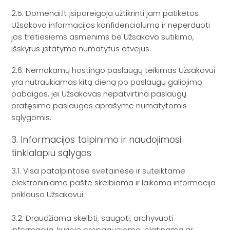
2.5. Domenai.lt įsipareigoja užtikrinti jam patikėtos
Užsakovo informacijos konfidencialumą ir neperduoti
jos tretiesiems asmenims be Užsakovo sutikimo,
išskyrus įstatymo numatytus atvejus.
2.6. Nemokamų hostingo paslaugų teikimas Užsakovui
yra nutraukiamas kitą dieną po paslaugų galiojimo
pabaigos, jei Užsakovas nepatvirtina paslaugų
pratęsimo paslaugos aprašyme numatytomis
sąlygomis.
3. Informacijos talpinimo ir naudojimosi
tinklalapiu sąlygos
3.1. Visa patalpintose svetainėse ir suteiktame
elektroniniame pašte skelbiama ir laikoma informacija
priklauso Užsakovui.
3.2. Draudžiama skelbti, saugoti, archyvuoti
informaciją, kurioje propaguojama, platinama ar