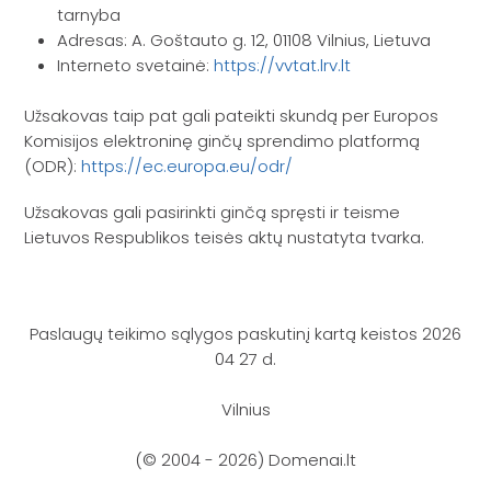
tarnyba
Adresas: A. Goštauto g. 12, 01108 Vilnius, Lietuva
Interneto svetainė:
https://vvtat.lrv.lt
Užsakovas taip pat gali pateikti skundą per Europos
Komisijos elektroninę ginčų sprendimo platformą
(ODR):
https://ec.europa.eu/odr/
Užsakovas gali pasirinkti ginčą spręsti ir teisme
Lietuvos Respublikos teisės aktų nustatyta tvarka.
Paslaugų teikimo sąlygos paskutinį kartą keistos 2026
04 27 d.
Vilnius
(© 2004 - 2026) Domenai.lt