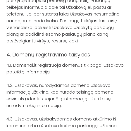
paskyroje kaupiasi pernelyg daug failų, Paslaugų
teikėjas informuoja apie tai Užsakovą el. paštu ar
telefonu. Jei per sutartą laiką Užsakovas nesumažina
naudojamo inode kiekio, Paslaugų teikėjas turi teisę
vienašališkai pakeisti Užsakovo užsakytą paslaugų
planą ar padidinti esamo paslaugų plano kainą
atsižvelgiant į viršytų resursų kiekį.
4. Domenų registravimo taisyklės
4.1. Domenai.lt registruoja domenus tik pagal Užsakovo
pateiktą informaciją.
4.2. Užsakovas, nurodydamas domeno užsakovo
informaciją užtikrina, kad nurodo teisingą domeno
savininką identifikuojančią informaciją ir turi teisę
nurodyti tokią informaciją.
4.3. Užsakovas, užsisakydamas domeno atkūrimo iš
karantino arba užsakovo keitimo paslaugą, užtikrina,