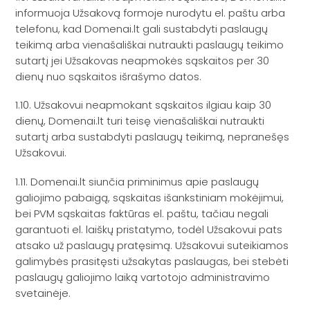
informuoja Užsakovą formoje nurodytu el. paštu arba
telefonu, kad Domenai.lt gali sustabdyti paslaugų
teikimą arba vienašališkai nutraukti paslaugų teikimo
sutartį jei Užsakovas neapmokės sąskaitos per 30
dienų nuo sąskaitos išrašymo datos.
1.10. Užsakovui neapmokant sąskaitos ilgiau kaip 30
dienų, Domenai.lt turi teisę vienašališkai nutraukti
sutartį arba sustabdyti paslaugų teikimą, nepranešęs
Užsakovui.
1.11. Domenai.lt siunčia priminimus apie paslaugų
galiojimo pabaigą, sąskaitas išankstiniam mokėjimui,
bei PVM sąskaitas faktūras el. paštu, tačiau negali
garantuoti el. laiškų pristatymo, todėl Užsakovui pats
atsako už paslaugų pratęsimą. Užsakovui suteikiamos
galimybės prasitęsti užsakytas paslaugas, bei stebėti
paslaugų galiojimo laiką vartotojo administravimo
svetainėje.