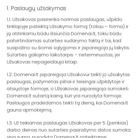
1. Paslaugų užsakymas
1.1. Užsakovas pasirenka norimas paslaugas, užpildo
tinklapyje pateiktą Užsakymo formą (toliau – forma) ir
ją atitinkamu būdu išsiunčia Domenai.lt, tokiu būdu
patvirtindamas sutarties sudarymo faktą ir tai, kad
susipažino su šiomis sąlygomis ir įsipareigoja jų laikytis.
Sutarties galiojimo laikotarpis – neterminuotas, jei
Užsakovas nepageidauja kitaip.
1.2. Domenai.lt įsipareigoja Užsakovui teikti jo užsakytas
paslaugas, pažymėtas pilnai ir teisingai užpildytoje ir
atsiųstoje formoje, o Užsakovas įsipareigoja sumokėti
Domenai.lt sutartą kainą, kuri yra nurodyta formoje.
Paslaugos pradedamos teikti tą dieną, kai Domenai.lt
gauna apmokėjimą.
1.3. Už teikiamas paslaugas Užsakovas per 5 (penkias)
darbo dienas nuo sutarties pasirašymo datos sumoka
visą sumą, nurodytą Domenai.lt pateiktame