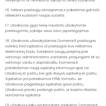
nevykdymo ar netinkamo vykdymo tenka Užsakovui.
1.6. Vėlesni paslaugų atnaujinimai ir pakeitimai gali būti
atliekami sudarant naujas sutartis.
1.7. Užsakovas įgyja teisę naudotis užsakytomis
paslaugomis, įvykdęs visus savo įsipareigojimus.
1.8. Užsakovas užsisakydamas Domenai.lt paslaugas
sutinka, kad sąskaitos už paslaugas bus teikiamos
elektroninių būdu. Suteikiant saugų priėjimą prie
vartotojo administravimo svetainės, prisijungiant tik su
vartotojo vardu ir slaptažodžiu. Domenai.lt
pateikdamas naują sąskaitą informuoja apie tai
Užsakovą el. paštu, bei gali atsiųsti sąskaitą el. paštu.
Sąskaitos yra pateikiamos HTML formatu. Jei
Užsakovas pageidauja sąskaitas gauti paštu,
Užsakovas privalo padengti pašto, ar kurjerio išlaidas
siunčiamai sąskaitai.
1.9. Užsakovui laiku neapmokant sąskaitos, Domenai.lt