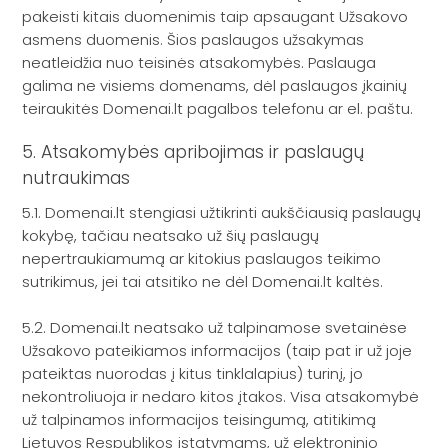
pakeisti kitais duomenimis taip apsaugant Užsakovo
asmens duomenis. Šios paslaugos užsakymas
neatleidžia nuo teisinės atsakomybės. Paslauga
galima ne visiems domenams, dėl paslaugos įkainių
teiraukitės Domenai.lt pagalbos telefonu ar el. paštu.
5. Atsakomybės apribojimas ir paslaugų
nutraukimas
5.1. Domenai.lt stengiasi užtikrinti aukščiausią paslaugų
kokybę, tačiau neatsako už šių paslaugų
nepertraukiamumą ar kitokius paslaugos teikimo
sutrikimus, jei tai atsitiko ne dėl Domenai.lt kaltės.
5.2. Domenai.lt neatsako už talpinamose svetainėse
Užsakovo pateikiamos informacijos (taip pat ir už joje
pateiktas nuorodas į kitus tinklalapius) turinį, jo
nekontroliuoja ir nedaro kitos įtakos. Visa atsakomybė
už talpinamos informacijos teisingumą, atitikimą
Lietuvos Respublikos įstatymams, už elektroninio