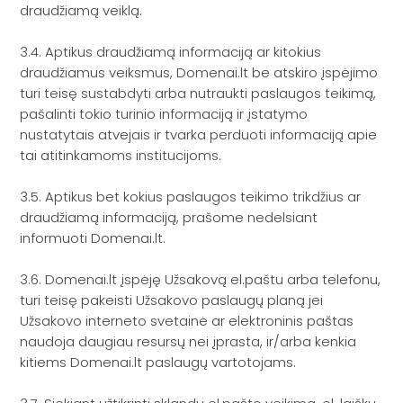
draudžiamą veiklą.
3.4. Aptikus draudžiamą informaciją ar kitokius
draudžiamus veiksmus, Domenai.lt be atskiro įspėjimo
turi teisę sustabdyti arba nutraukti paslaugos teikimą,
pašalinti tokio turinio informaciją ir įstatymo
nustatytais atvejais ir tvarka perduoti informaciją apie
tai atitinkamoms institucijoms.
3.5. Aptikus bet kokius paslaugos teikimo trikdžius ar
draudžiamą informaciją, prašome nedelsiant
informuoti Domenai.lt.
3.6. Domenai.lt įspėję Užsakovą el.paštu arba telefonu,
turi teisę pakeisti Užsakovo paslaugų planą jei
Užsakovo interneto svetainė ar elektroninis paštas
naudoja daugiau resursų nei įprasta, ir/arba kenkia
kitiems Domenai.lt paslaugų vartotojams.