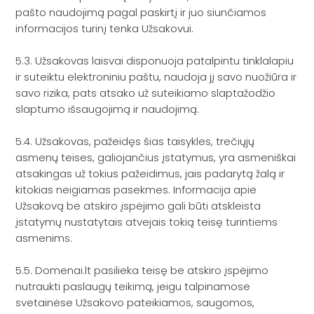
pašto naudojimą pagal paskirtį ir juo siunčiamos
informacijos turinį tenka Užsakovui.
5.3. Užsakovas laisvai disponuoja patalpintu tinklalapiu
ir suteiktu elektroniniu paštu, naudoja jį savo nuožiūra ir
savo rizika, pats atsako už suteikiamo slaptažodžio
slaptumo išsaugojimą ir naudojimą.
5.4. Užsakovas, pažeidęs šias taisykles, trečiųjų
asmenų teises, galiojančius įstatymus, yra asmeniškai
atsakingas už tokius pažeidimus, jais padarytą žalą ir
kitokias neigiamas pasekmes. Informacija apie
Užsakovą be atskiro įspėjimo gali būti atskleista
įstatymų nustatytais atvejais tokią teisę turintiems
asmenims.
5.5. Domenai.lt pasilieka teisę be atskiro įspėjimo
nutraukti paslaugų teikimą, jeigu talpinamose
svetainėse Užsakovo pateikiamos, saugomos,