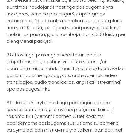
3.7. Siekiant užtikrinti sklandų el.pašto veikimą, el. laiškų
siuntimas naudojantis hostingo paslaugomis yra
ribojamas, serverio paslaugai šis apribojimas
netaikomas. Naudojantis nemokamu paslaugų planu
riba yra 100 laiškų per dieną vienai paskyrai, bet kuris
mokamas paslaugų planas ribojamas iki 300 laiškų per
dieną vienai paskyrai.
3.8. Hostingo paslaugos neskirtos interneto
projektams kurių paskirtis yra disko vietos ir/ar
duomenų srauto naudojimas. Tokių projektų pavyzdžiai
gali būti: duomenų saugyklos, archyvavimas, video
transliacijos, audio transliacijos, angliškai "streaming"
tipo paslaugos, ir kt.
3.9. Jeigu užsakytai hostingo paslaugai taikoma
speciali domenų registravimo/pratęsimo kaina, ji
taikoma tik 1 (vienam) domenui. Bet kokioms
papildomoms paslaugoms susijusioms su domeno
valdymu bei administravimu yra taikomi standartiniai