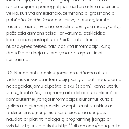
reklamuojama pornografija, smurtas ar kita neleistina
veikla, kuri yra šmeižiančio, žeminančio, grasinančio
pobūdžio, žeidžia žmogaus laisvę ir orumą, kursto
tautinę, rasinę, religinę, socialinę bei lyčių neapykantą,
pažeidžia asmens teisė į privatumą, atskleidžia
komercines paslaptis, pažeidžia intelektinės
nuosavybės teises, taip pat kita informacija, kurią
draudžia ar riboja LR įstatymai ar tarptautiniai
susitarimai.
3.3. Naudojantis paslaugomis draudžiama atlikti
veiksmus ir skelbti informaciją, kuri gali būti naudojama
nepageidaujamų el.pašto laiškų (spam), kompiuterių
virusų, kenkėjiškų programų arba kitokios, kenkiančios
kompiuterinei įrangai informacijos siuntimui; kuriais
galima neigiamai paveikti kompiuterinius tinklus ar
atskirus tinklo įrenginius; kuria siekiama saugoti,
naudoti ar platinti nelegalią programinę įrangą ar
vykdyti kitą tinklo etiketu http://albion.com/netiquette