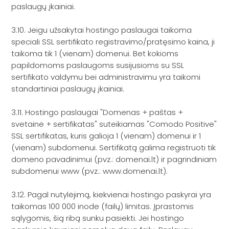
paslaugų įkainiai.
3.10. Jeigu užsakytai hostingo paslaugai taikoma
speciali SSL sertifikato registravimo/pratęsimo kaina, ji
taikoma tik 1 (vienam) domenui. Bet kokioms
papildomoms paslaugoms susijusioms su SSL
sertifikato valdymu bei administravimu yra taikomi
standartiniai paslaugų įkainiai.
3.11. Hostingo paslaugai "Domenas + paštas +
svetainė + sertifikatas" suteikiamas "Comodo Positive"
SSL sertifikatas, kuris galioja 1 (vienam) domenui ir 1
(vienam) subdomenui. Sertifikatą galima registruoti tik
domeno pavadinimui (pvz.: domenai.lt) ir pagrindiniam
subdomenui www (pvz.: www.domenai.lt).
3.12. Pagal nutylėjimą, kiekvienai hostingo paskyrai yra
taikomas 100 000 inode (failų) limitas. Įprastomis
sąlygomis, šią ribą sunku pasiekti. Jei hostingo