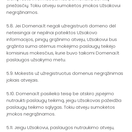
priežasčių. Tokiu atveju sumokėtos įmokos Užsakovui
negrąžinamos.
5.8. Jei Domenai.lt negali užregistruoti domeno dėl
neteisingai ar nepilnai pateiktos Užsakovo
informacijos, pinigų grąžinimo atveju, Užsakovui bus
grąžinta suma atėmus mokėjimo paslaugų teikėjo
komisinius mokesčius, kurie buvo taikomi Domenai.lt
paslaugos užsakymo metu.
5.9. Mokestis už užregistruotus domenus negrąžinimas
jokiais atvejais.
5.10. Domenai.lt pasilieka teisę be atskiro įspėjimo
nutraukti paslaugų teikimą, jeigu Užsakovas pažeidžia
paslaugų teikimo sąlygas. Tokiu atveju sumokėtos
įmokos negrąžinamos.
5.11. Jeigu Užsakovui, paslaugos nutraukimo atveju,