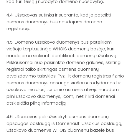
kad turi teisę į nurodyto domeno nuosavybę.
4.4. Užsakovas sutinka ir supranta, kad jo pateikti
asmens duomenys bus naudojami domeno
registracijai.
4.5. Domeno užsakovo duomenys bus pateikiami
viešoje tarptautinėje WHOIS duomenų bazėje, kuri
naudojama siekiant identifikuoti domenų užsakovą.
Priklausomai nuo pasirinkto domeno galūnės, skirtingi
registrai taiko skirtingas asmens duomenų
atvaizdavimo taisykles. Pvz.: .lt domenų registras fizinio
asmens duomenys apsaugo viešai nurodydamas tik
užsakovo inicialus, Juridinio asmens atveju nurodomi
pilni užsakovo duomenys, .com, .net ir kiti domenai
atskleidžia pilną informaciją.
4.6. Užsakovas gali užsisakyti asmens duomenų
apsaugos paslaugą iš Domenai.lt. Užsakius paslaugą,
Užsakovo duomenys WHOIS duomenų bazėje bus