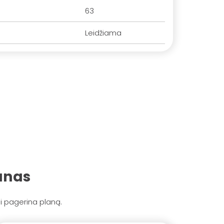
63
Leidžiama
anas
i pagerina planą.