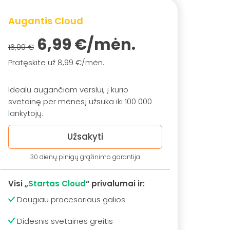
Augantis Cloud
6,99 €/mėn.
16,99 €
Pratęskite už 8,99 €/mėn.
Idealu augančiam verslui, į kurio
svetainę per mėnesį užsuka iki 100 000
lankytojų.
Užsakyti
30 dienų pinigų grąžinimo garantija
Visi „
Startas Cloud
“ privalumai ir:
Daugiau procesoriaus galios
Didesnis svetainės greitis