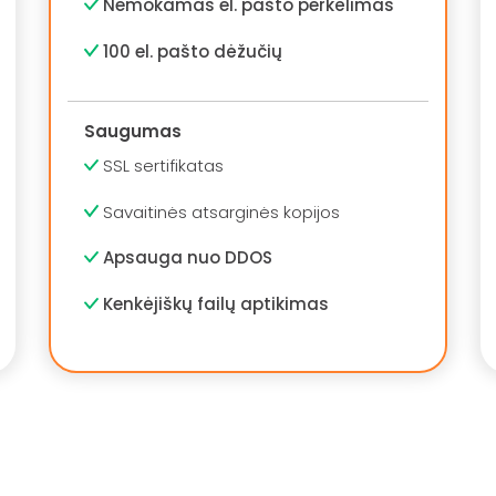
Nemokamas el. pašto perkėlimas
100 el. pašto dėžučių
Saugumas
SSL sertifikatas
Savaitinės atsarginės kopijos
Apsauga nuo DDOS
Kenkėjiškų failų aptikimas