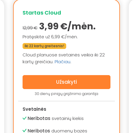
Startas Cloud
3,99 €/mėn.
12,99 €
Pratęskite už 6,99 €/mėn.
Iki 22 kartų greitesnis!
Cloud planuose svetainės veikia iki 22
kartų greičiau.
Plačiau
.
Užsakyti
30 dienų pinigų grąžinimo garantija
Svetainės
Neribotas
svetainių kiekis
Neribotos
duomenų bazės