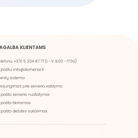
AGALBA KLIENTAMS
lefonu: +370 5 204 87 77 (I - V: 9:00 - 17:00)
. paštu: info@domenai.lt
ientų sistema
isijungimas prie serverio valdymo
. pašto serverio nustatymai
. pašto tikrinimas
. pašto dėžutės sukūrimas