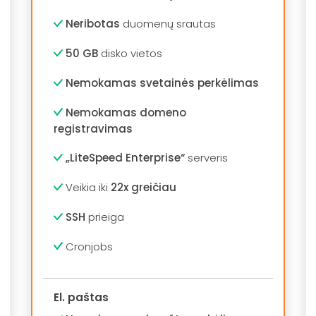
Neribotas
duomenų srautas
50 GB
disko vietos
Nemokamas svetainės perkėlimas
Nemokamas domeno
registravimas
„LiteSpeed Enterprise“
serveris
Veikia iki
22x greičiau
SSH
prieiga
Cronjobs
El. paštas