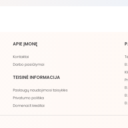
APIE ĮMONĘ
P
Kontaktai
Te
Darbo pasiūlymai
El
Kl
TEISINĖ INFORMACIJA
Pr
El
Paslaugų naudojimosi taisyklės
El
Privatumo politika
El
Domenai.lt kreditai