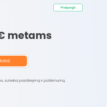
Prisijungti
9 € metams
krinti
, suteikia pasitikėjimą ir patikimumą.