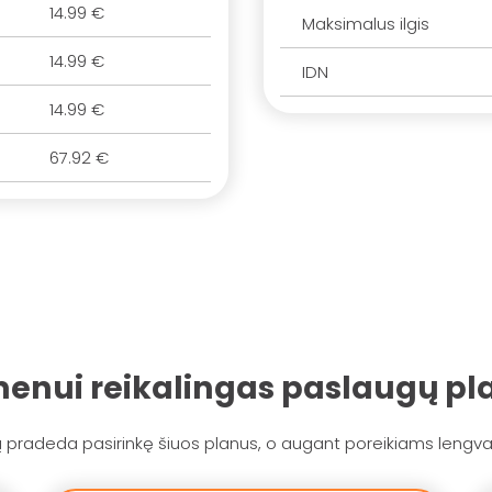
14.99 €
Maksimalus ilgis
14.99 €
IDN
14.99 €
67.92 €
enui reikalingas paslaugų pl
pradeda pasirinkę šiuos planus, o augant poreikiams lengva