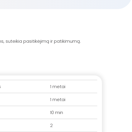
, suteikia pasitikėjimą ir patikimumą.
s
1 metai
1 metai
10 min
2