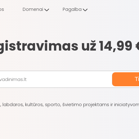
os
Domenai
Pagalba
gistravimas už 14,9
Ti
labdaros, kultūros, sporto, švietimo projektams ir iniciatyvoms