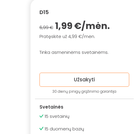
D15
1,99 €/mėn.
6,99 €
Pratęskite už 4,99 €/mėn.
Tinka asmeninėms svetainėms.
Užsakyti
30 dienų pinigų grąžinimo garantija
Svetainės
15 svetainių
15 duomenų bazių