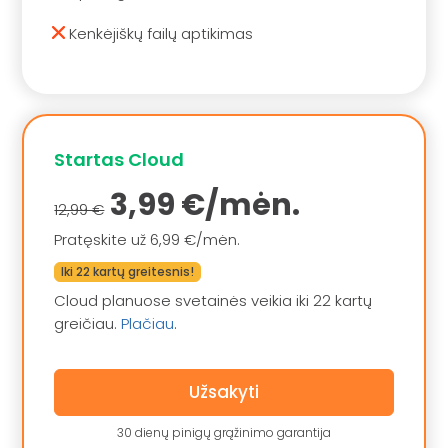
Kenkėjiškų failų aptikimas
Startas Cloud
3,99 €/mėn.
12,99 €
Pratęskite už 6,99 €/mėn.
Iki 22 kartų greitesnis!
Cloud planuose svetainės veikia iki 22 kartų
greičiau.
Plačiau
.
Užsakyti
30 dienų pinigų grąžinimo garantija