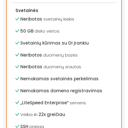
Svetainės
Neribotas
svetainių kiekis
50 GB
disko vietos
Svetainių kūrimas su DI įrankiu
Neribotos
duomenų bazės
Neribotas
duomenų srautas
Nemokamas svetainės perkėlimas
Nemokamas domeno registravimas
„LiteSpeed Enterprise“
serveris
Veikia iki
22x greičiau
SSH
prieiga